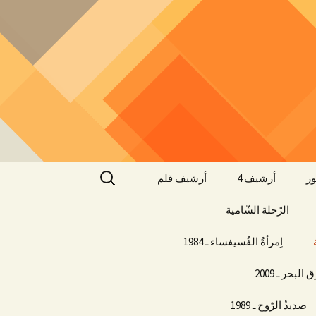
البحث
ر
أرشيف 4
أرشيف قلم
عن:
الرّحلة الشّامية
اِمرأةُ الفُسيفساء ـ 1984
البحر ـ 2009
صديدُ الرّوح ـ 1989