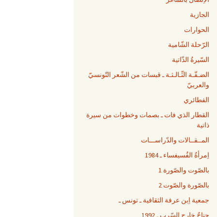
الجازية
الحوارات
الرّحلة الشّامية
السّيرةُ الذّاتية
الضـفّـة الثّـالـثـة ـ قبسات من الشّعر التّونسيّ
والعربيّ
الفطائري
القطار الذي فات ـ بصمات وخطوات من سيرة
ذاتية
المــقــالات والدّراســـات
اِمرأةُ الفُسيفساء ـ 1984
بالصّوت والصّورة 1
بالصّورة والصّوت 2
جمعية اِبن عرفة الثقافية ـ تونس ـ
جناحٌ خارج السّرب ـ 1992