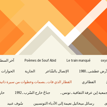
Le train manqué
Poèmes de Souf Abid
آخر السطو
أرض عطشى ـ 1980
الاِتصال بالشّاعر
الجازية
الحوارات
الفطائري
القطار الذي فات ـ بصمات وخطوات من سيرة ذاتية
معية اِبن عرفة الثقافية ـ تونس ـ
جناحٌ خارج السّرب ـ 1992
حارق 
ى
رسائل ميخائيل نعيمة إلى الأدباء التونسيين
سُوف عبيد