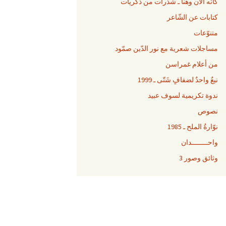
كأنّه الآن وهنا ـ شذرات من ذكريات
كتابات عن الشّاعر
متنوّعات
مساجلات شعرية مع نور الدّين صمّود
من أعلام غمراسن
نبعٌ واحدٌ لضفافٍ شَتّى ـ 1999
ندوة تكريمية لسوف عبيد
نصوص
نوّارةُ الملح ـ 1985
واحــــــــدان
وثائق وصور 3