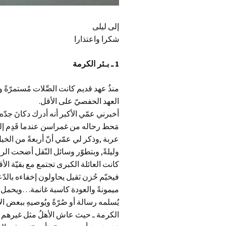
إلى ليلى
شكرا واعتذارا
1
ـ بـئر الكرمة
منذُ عهد قديم كانت الصِّلات مُستمرّةً و
العهد الحفصيّ على الأقل
.
أخبرني عمّي الأكبر أنه أدرك دكانَ جدّه ق
مَحط رحاله من غمراسن عندما قَدِم إل
عربة
,
وذكر لي عمّي أنّ أربعةً من الخ
وليلةً
,
وبتطوّر وسائل النّقل أضحت الرحلة
كانت العائلة الكبرى تجتمع مع بقيّة ال
فيخيّم حُزن ثقيل يحاولون إخفاءه بالدّعا
ميمونةً والعودة كاسبة غانمة…ويحمل بعض
يُسلمه رسالة أو صُرّةً ويُوصيهِ ببعض الأم
الكرمة ـ حيث عاش الأهلُ مثل غيرهم م