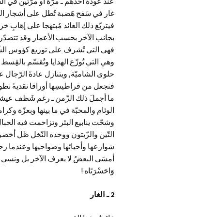
عند عودة أحدهم ـ مرّة أو مرّتين في ال
غار في سَفح هَضبة تُطل على أشجار الز
فيتربّع ذلك العائد مُبتهجا على إهابِ 
بجانب الآخر بحسب الأعمار وقد تتصدّر ال
فهي التي تُشرف على توزيع كؤوس الشّا
وهي التي تُوزّع الهدايا وتُقسّم بالقِس
حلوى الشاميّة
,
ويتنازل عادةً الرّجال عن
فنجعل من قراطيسِها أوراقا نقديةً نطويه
ما أجملَ ذلك الزّمن ـ رغم شَظف عيشه
الوئام والمحبّة في ما بينها وبعزّة وك
وشحّت ينابيع البئر وتزاحمت فيه الحبا
التّين والزّيتون ووحده النّخل ظل أخضر 
شوارعها وأحيائها وضواحيها وعندما رحل ا
أمسَى البعضُ لا يعرف الآخر بل ونسي أو تن
وَاحَسْرَتَاه
!
2
ـ الغار