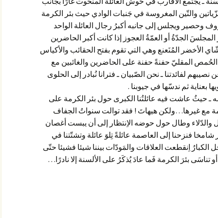
سّنة ـ يجتمع الأقارب في حُوش العائلة المنحوت غارًا بجانب
ّياتين والتّين المغروسة في جَنبات الوادي حيث بئر الكرمة
خروف وحصير ويجلس إلى جانبه أكبرُ رجال العائلة الواحد
مجلسَ الجدّةُ أو العمّةُ العجوز إذا كانت أكبر الحاضرين
ي الأخضر المُنَعنع وهي التي تقوم بفتح الحقائب والأكياس
ط الحُمص المقليّ حفنةً حفنة على الحاضرين والغائبين مع
 نصيبهم لفائدتنا ـ نحن الصّبيان ـ فترانا نُبادر إلى الحلوى
ا بعناية ثم ندسّها في جيوبنا
.
 ـ حيثُ عاشت فيه عائلتُنا الكبرى حول بئر الكرمة على
رامة مع غيرها…ولكن هيهاتَ
!
فقد توالت سنواتُ الجفاف
ل والدّلاء وطال حول حوضه الاِنتظار إلى أن يبست أغصان
شامخا فنزحنا إلى العاصمة عائلةً تِلوَ عائلة وتشتّتنا في
لكبارُ اِنقطعت العلاقات والمَودّات بيننا شيئا فشيئا حتّى
اسَى بئرَ الكرمة فَما عادَ يُذكَرُ على الألسنة إلا نادرًا…