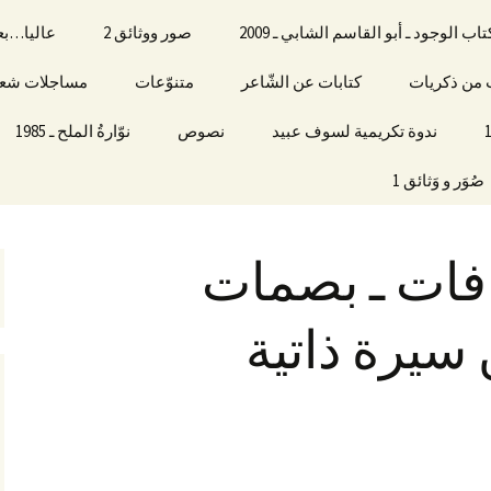
الوجود ـ أبو القاسم الشابي ـ 2009
صور ووثائق 2
عاليا…بع
ات من ذكريات
كتابات عن الشّاعر
متنوّعات
مساجلات شعرية
ندوة تكريمية لسوف عبيد
نصوص
نوّارةُ الملح ـ 1985
صُوَر و وَثائق 1
 فات ـ بصمات
يرة ذاتية