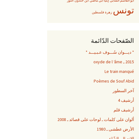
أبو القاسم الشابي
إيليا أبي ماضي
ابن خلدون
الّلوز
تونس
زهرة
فلسطين
الصّفحات الدّائمة
* ديـــوان سُـــوف عـبـيـــد *
2015 ـ oxyde de l ‘âme
Le train manqué
Poèmes de Souf Abid
آخر السطور
أرشيف 4
أرشيف قلم
ألوان على كلمات ـ لوحات على قصائد ـ 2008
الأرض عطشى ـ 1980
الاِتصال بالشّاعر