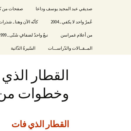
صديقي عبد المجيد يوسف وداعا
صفحات من كتاب 
عُمرٌ واحد لا يكفي ـ 2004
كأنّه الآن وهنا ـ شذر
من أعلام غمراسن
نبعٌ واحدٌ لضفافٍ شَتّى ـ 1999
المــقــالات والدّراســـات
السّيرةُ الذّاتية
القطار الذي
وخطوات من س
القطار الذي فات