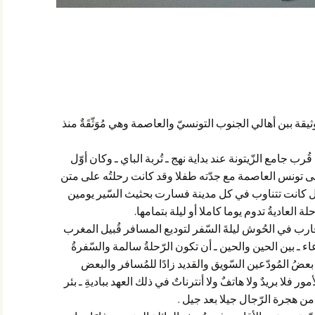
ثيقة ببن أهالي الجنوب التونسيّ والعاصمة وهي مُوَثّقَةٌ منذ
ُرب جامع الزّيتونة عند بداية نهج ـ تُربة الباي ـ وكان أوّل
ى تونس العاصمة مع جدّته طفلا وقد كانت رحلتُه على متن
يل كانت تتناوب في كل مدينة فسارت بحثيث السّير يومين
 العاديةُ تدوم يوما كاملا أو ليلة بتمامها
.
أقارب في الحُوش ليلةَ السّفر لتوديع المسافر قُبيل المغرب
ء ـ بين الحين والحين ـ أن تكون الرّحلةُ سالمة والسّفرةُ
ُ المُودّعين السّويق والقديد زادًا للمُسافر والبعض
ور فلا بريدٌ ولا هاتفٌ ولا أنترناتٌ في ذلك العهد بباديةِ ـ بئر
ن هجرة الرّجال جيلا بعد جيل
.