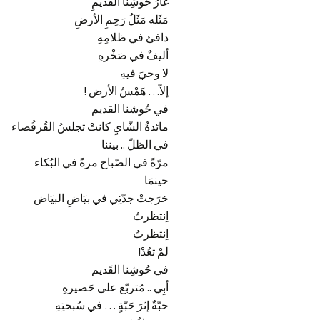
غارُ حُوشِنا القديمِ
مَثَله مَثَلُ رَحِمِ الأرضِ
دافئ في ظلامِهِ
أليفٌ في صَخْرهِ
لا وحيَ فيهِ
إلاّ… هَمْسُ الأرض
!
في حُوشنا القديم
مائدةُ الشّايِ كانتْ تجلسُ القُرفُصاء
في الظلّ
..
بيننا
مرّةً في الصّباح مرةً في البُكاء
حينمَا
خرَجتْ جدّتِي في بيَاضِ البيَاض
اِنتظرتُ
اِنتظرتُ
لمْ تعُدْ
!
في حُوشِنا القَديم
أبِي
..
مُتربّع على حَصيرهِ
حبّةٌ إثرَ حَبّةٍ … في سُبحتِهِ