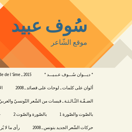
سُوف عبيد
موقع الشّاعر
التجاوز
* ديـــوان سُـــوف عـبـيـــد *
2015 ـ oxyde de l ‘âme
إلى
المحتوى
ألوان على كلمات ـ لوحات على قصائد ـ 2008
ال
الضـفّـة الثّـالـثـة ـ قبسات من الشّعر التّونسيّ والعربيّ
بالصّوت والصّورة 1
بالصّورة والصّوت 2
ج
حركات الشّعر الجديد بتونس ـ 2008
رأى ما لا يُر