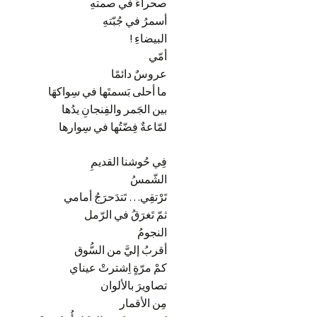
صحراءُ في صمتهِ
أسمرُ في جُبّتهِ
البيضاءِ
!
أمّي
عروسٌ دائمًا
ما أحلى بَسمتَها في سِواكهَا
بين الجَمر والفِنجانِ يدُها
لمّاعةٌ فِضّتُها في سِوارها
فِي حُوشنا القديمِ
الشّمسُ
تَرْتقِي… تَتدَحرَجُ أمامي
ثمّ تَغرَقُ في الرّمل
النجومُ
أقربُ إليَّ من السُّوق
كمْ مرّةٍ اِشترتْ عيناي
تصاويرَ بالألوان
مِن الأقمار