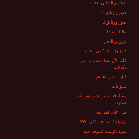
القاسم الشابي ـ 2009
صُوَر و وَثائق 1
صور ووثائق 2
عاليا…بعيدا
عروس البحر
عُمرٌ واحد لا يكفي ـ 2004
كأنّه الآن وهنا ـ شذرات من
ذكريات
كتابات عن الشّاعر
متنوّعات
مساجلات شعرية مع نور الدّين
صمّود
من أعلام غمراسن
نبعٌ واحدٌ لضفافٍ شَتّى ـ 1999
ندوة تكريمية لسوف عبيد