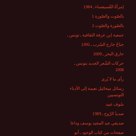
اِمرأةُ الفُسيفساء ـ 1984
بالصّوت والصّورة 1
بالصّورة والصّوت 2
جمعية اِبن عرفة الثقافية ـ تونس ـ
جناحٌ خارج السّرب ـ 1992
حارق البحر ـ 2009
حركات الشّعر الجديد بتونس ـ
2008
رأى ما لا يُرى
رسائل ميخائيل نعيمة إلى الأدباء
التونسيين
سُوف عبيد
صديدُ الرّوح ـ 1989
صديقي عبد المجيد يوسف وداعا
صفحات من كتاب الوجود ـ أبو