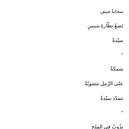
سحابةُ صيفٍ
تَضعُ نظّارةَ
شمسٍ
سيّدةٌ
*
سَمكةٌ
على الرَّمل مَشويّةٌ
تتمدّد سيّدةٌ
*
تذُوبُ في الملحِ