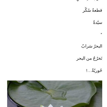
قطعةُ سُكّر
سيّدةٌ
*
البحرُ سَرابٌ
تَخرُجُ من البحر
حُوريّةٌ…!