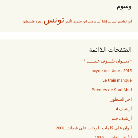
وسوم
تونس
أبو القاسم الشابي
إيليا أبي ماضي
ابن خلدون
الّلوز
زهرة
فلسطين
الصّفحات الدّائمة
* ديـــوان سُـــوف عـبـيـــد *
2015 ـ oxyde de l ‘âme
Le train manqué
Poèmes de Souf Abid
آخر السطور
أرشيف 4
أرشيف قلم
ألوان على كلمات ـ لوحات على قصائد ـ 2008
الأرض عطشى ـ 1980