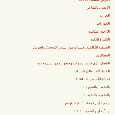
الاِتصال بالشّاعر
الجازية
الحوارات
الرّحلة الشّامية
السّيرةُ الذّاتية
الضـفّـة الثّـالـثـة ـ قبسات من الشّعر التّونسيّ والعربيّ
الفطائري
القطار الذي فات ـ بصمات وخطوات من سيرة ذاتية
المــقــالات والدّراســـات
اِمرأةُ الفُسيفساء ـ 1984
بالصّوت والصّورة 1
بالصّورة والصّوت 2
جمعية اِبن عرفة الثقافية ـ تونس ـ
جناحٌ خارج السّرب ـ 1992