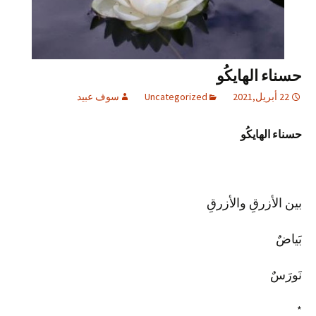
حسناء الهايكُو
22 أبريل,2021
Uncategorized
سوف عبيد
حسناء الهايكُو
بين الأزرقِ والأزرقِ
بَياضٌ
نَورَسٌ
*