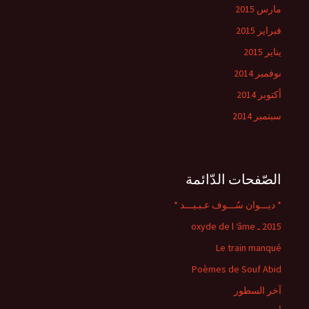
مارس 2015
فبراير 2015
يناير 2015
نوفمبر 2014
أكتوبر 2014
سبتمبر 2014
الصّفحات الدّائمة
* ديـــوان سُـــوف عـبـيـــد *
2015 ـ oxyde de l ‘âme
Le train manqué
Poèmes de Souf Abid
آخر السطور