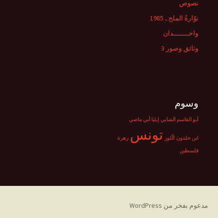
نصوص
نوّارةُ الملح ـ 1985
واحــــــــدان
وثائق وصور 3
وسوم
أبو القاسم الشابي
إيليا أبي ماضي
تونس
ابن خلدون
الّلوز
زهرة
فلسطين
مدعوم بفخر من WordPress