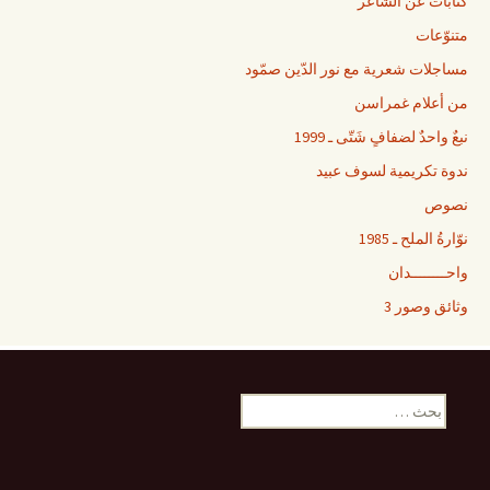
كتابات عن الشّاعر
متنوّعات
مساجلات شعرية مع نور الدّين صمّود
من أعلام غمراسن
نبعٌ واحدٌ لضفافٍ شَتّى ـ 1999
ندوة تكريمية لسوف عبيد
نصوص
نوّارةُ الملح ـ 1985
واحــــــــدان
وثائق وصور 3
ا
ل
ب
ح