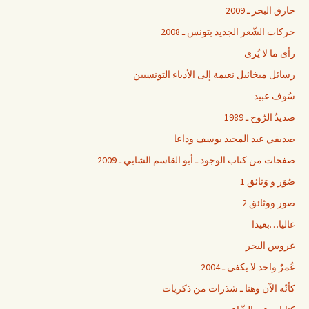
حارق البحر ـ 2009
حركات الشّعر الجديد بتونس ـ 2008
رأى ما لا يُرى
رسائل ميخائيل نعيمة إلى الأدباء التونسيين
سُوف عبيد
صديدُ الرّوح ـ 1989
صديقي عبد المجيد يوسف وداعا
صفحات من كتاب الوجود ـ أبو القاسم الشابي ـ 2009
صُوَر و وَثائق 1
صور ووثائق 2
عاليا…بعيدا
عروس البحر
عُمرٌ واحد لا يكفي ـ 2004
كأنّه الآن وهنا ـ شذرات من ذكريات