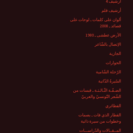
أرشيف 4
أرشيف قلم
ألوان على كلمات ـ لوحات على
قصائد ـ 2008
الأرض عطشى ـ 1980
الاِتصال بالشّاعر
الجازية
الحوارات
الرّحلة الشّامية
السّيرةُ الذّاتية
الضـفّـة الثّـالـثـة ـ قبسات من
الشّعر التّونسيّ والعربيّ
الفطائري
القطار الذي فات ـ بصمات
وخطوات من سيرة ذاتية
المــقــالات والدّراســـات