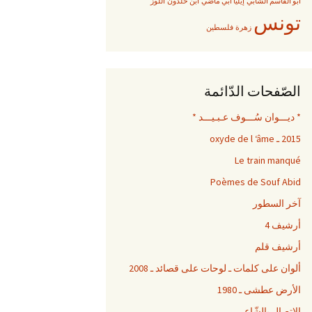
أبو القاسم الشابي
إيليا أبي ماضي
ابن خلدون
الّلوز
تونس
زهرة
فلسطين
الصّفحات الدّائمة
* ديـــوان سُـــوف عـبـيـــد *
2015 ـ oxyde de l ‘âme
Le train manqué
Poèmes de Souf Abid
آخر السطور
أرشيف 4
أرشيف قلم
ألوان على كلمات ـ لوحات على قصائد ـ 2008
الأرض عطشى ـ 1980
الاِتصال بالشّاعر