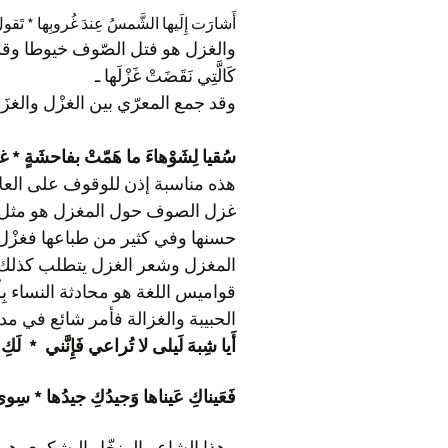
أَشارَت إِلَيها الشَّمسُ عِندَ غُروبِها * تَقول
كَالَّتِي نَقَضَتْ غَزْلَها ـ
وقد جمع المعرّي بين الغزْل والغزَل 
سُقيا لِشَوْهاءَ ما هَمّتْ بفاحشَةٍ *
الحبيبة والغزالة فأمر شائع في مد
أَيا شِبهَ لَيلى لا تُراعي فَإِنَّني * لَك
فَعَيناكِ عَيناها وَجيدُكِ جيدُها * سِوى