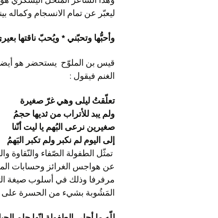
ليعبّر عن تمام الانسجام وكماله بين
وأحبُّها وتحبّني * ويُحبّ ناقتها بعير
الغنم فيقول :
تعلّقتُ ليلى وهي غرّ صغيرة
ولم يبد للأتراب من ثديها حجمُ
صغيرين نرعى البُهم يا ليت أنّنا
إلى اليوم لم نكبر ولم تكبر البَهمُ
المَشُوبة بشيء من الحسرة على ا
للّه ما أحلى الطفولة إنّها حلم الحيا