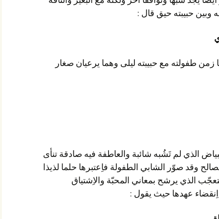
ه وبين حبيبته حيق قال :
ي
قيس بن الملوّح يستحضر هو أيضا زمن طفولته مع حبيبته ليلى وهما يرعيان صغار
تمثّل الطفولة الصّفاء والنّقاوة والبياض الذي لم تَشُبه شائبة والعاطفة فيه صادقة تنأى
عن هواجس الغرائز وحسابات المصالح وقد صوّر الشابي الطفولة فاِعتبرها حلما لذيذا
مرفرفا وذلك في أسلوب صيغة التعجّب الذي يرشح بمعاني المحبّة والاِشتياق
ِنقضاء عهدها حيث يقول :
ة