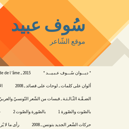
سُوف عبيد
موقع الشّاعر
التجاوز
* ديـــوان سُـــوف عـبـيـــد *
2015 ـ oxyde de l ‘âme
إلى
المحتوى
ألوان على كلمات ـ لوحات على قصائد ـ 2008
ال
الضـفّـة الثّـالـثـة ـ قبسات من الشّعر التّونسيّ والعربيّ
بالصّوت والصّورة 1
بالصّورة والصّوت 2
ج
حركات الشّعر الجديد بتونس ـ 2008
رأى ما لا يُر