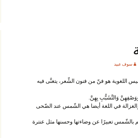
سوف عبيد
عريف الغَزَل كما ورد في القواميس اللغوية هو فنّ من فنون الشِّعر، يتغنَّى فيه
صْفِهِنَّ وَالتَّشَبُّبِ بِهِنَّ.
والغزالة في اللغة أيضا هي الشّمس
عند الضّحى
وقد شبّه الشعراء القدامى حبيباتهم بالشّمس تعبيرًا عن وضاءتها وحسنها مثل عنترة