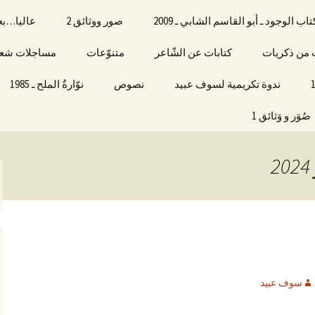
الوجود ـ أبو القاسم الشابي ـ 2009
صور ووثائق 2
عاليا…بع
ات من ذكريات
كتابات عن الشّاعر
متنوّعات
مساجلات شعرية
ندوة تكريمية لسوف عبيد
نصوص
نوّارةُ الملح ـ 1985
صُوَر و وَثائق 1
سوف عبيد