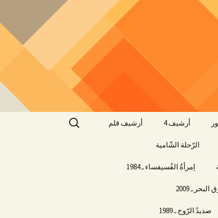
البحث
ر
أرشيف 4
أرشيف قلم
عن:
الرّحلة الشّامية
اِمرأةُ الفُسيفساء ـ 1984
البحر ـ 2009
صديدُ الرّوح ـ 1989