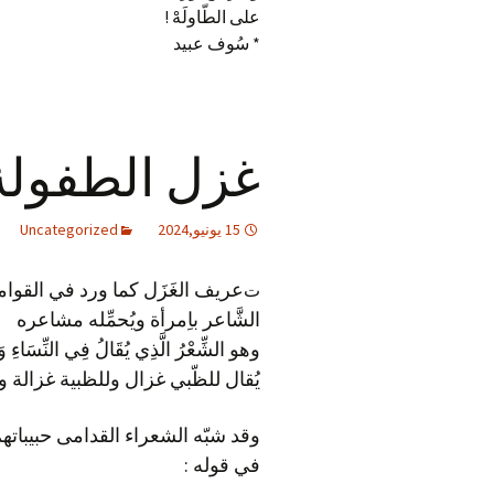
على الطّاولَهْ !
* سُوف عبيد
غزل الطفولة
15 يونيو,2024
Uncategorized
ت
الشَّاعر باِمرأة ويُحمِّله مشاعره
وهو الشِّعْرُ الَّذِي يُقَالُ فِي النِّسَاءِ وَوَ
يُقال للظّبي غزال وللظبية غزالة 
في قوله :