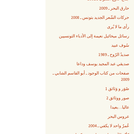
حارق البحر ـ 2009
حركات الشّعر الجديد بتونس ـ 2008
رأى ما لا يُرى
رسائل ميخائيل نعيمة إلى الأدباء التونسيين
سُوف عبيد
صديدُ الرّوح ـ 1989
صديقي عبد المجيد يوسف وداعا
صفحات من كتاب الوجود ـ أبو القاسم الشابي ـ
2009
صُوَر و وَثائق 1
صور ووثائق 2
عاليا…بعيدا
عروس البحر
عُمرٌ واحد لا يكفي ـ 2004