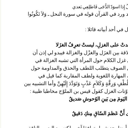
ُ إِذا اسوَدّ الدُّجَى فَاطلِعِي بَعدي
والغزل هو فتل الصّوف خيوطا وقد ورد في القرآن قوله في سورة النحل ـ وَلاَ تَكُونُوا
في أحد أبياته قائلا :
 غدتْ على الغزلِ، ليستْ تعرِفُ الغزَلا
هذه مناسبة إذن للوقوف على العلاقة بين الغزَل والغزْل والغزالة فيبدو لي إذن أن
غزل الصوف حول المغزل هو مثل غزل الكلام حول المرأة التي تشبه الغزالة في
حسنها وفي كثير من طباعها فغزْل الصوف يتطلب اللطف والحذق والمداومة حول
المغزل وشعر الغزل يتطلب كذلك المهارة اللغوية ولطف المقاربة كما قيل في
قواميس اللغة هو محادثة النساء بِلُطْفٍ وَرِقَّةٍ وَكَلاَمٍ عَذْبٍ وَتَوَدَّدَ إِلَيْهِنَّ وأما التشبيه بين
وّنات الغزل كقول قيس بن الملوّج مخاطبا ظبية :
ِ اليَومَ مِن بَينِ الوُحوشِ صَديقُ
 أَنَّ عَظمَ السّاقِ مِنكِ دَقيقُ
وهذا الشاعر المنخّل اليشكري هو أيضا يجد شبها وتوافقا آخر ولكنه مع البعير والناقة