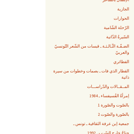
الجازية
الحوارات
الرّحلة الشّامية
السّيرةُ الذّاتية
الضـفّـة الثّـالـثـة ـ قبسات من الشّعر التّونسيّ
والعربيّ
الفطائري
القطار الذي فات ـ بصمات وخطوات من سيرة
ذاتية
المــقــالات والدّراســـات
اِمرأةُ الفُسيفساء ـ 1984
بالصّوت والصّورة 1
بالصّورة والصّوت 2
جمعية اِبن عرفة الثقافية ـ تونس ـ
جناحٌ خارج السّرب ـ 1992