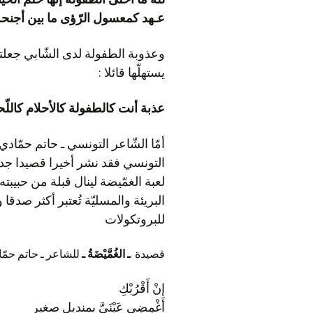
عـهد كمعسول الرّؤى ما بين أجنحة 
يستهلّها قائلا :
عذبة أنت كالطفولة كالأحلام كاللّح
للبروتكولات
قصيدة
ـ الغُمَّيْضَةُ ـ
للشاعر ـ حاتم حمّ
إنْ أَقْرُبْكِ
أَغْمِضِي عَيْنَيَّ بِمنديلٍ صغيرٍ