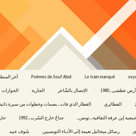
Le train manqué
Poèmes de Souf Abid
آخر السطو
أرض عطشى ـ 1980
الاِتصال بالشّاعر
الجازية
الحوارات
الفطائري
القطار الذي فات ـ بصمات وخطوات من سيرة ذاتية
معية اِبن عرفة الثقافية ـ تونس ـ
جناحٌ خارج السّرب ـ 1992
حارق 
ى
رسائل ميخائيل نعيمة إلى الأدباء التونسيين
سُوف عبيد