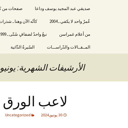
صديقي عبد المجيد يوسف وداعا
صفحات من كتاب 
عُمرٌ واحد لا يكفي ـ 2004
كأنّه الآن وهنا ـ شذر
من أعلام غمراسن
نبعٌ واحدٌ لضفافٍ شَتّى ـ 1999
المــقــالات والدّراســـات
السّيرةُ الذّاتية
الأرشيفات الشهرية: يونيو 2024
لاعب الورق
30 يونيو,2024
Uncategorized