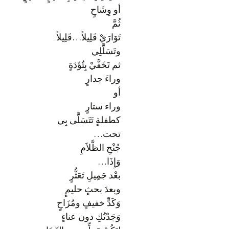
أو وِشَاحٍ
ثُمَّ
تَوَارَيْ قَلِيلاً…قَلِيلاً
وتَسَلَّلِي
ثم تَخَفَّيْ بِتُؤَدَةٍ
وراءَ جدارٍ
أو
وراء ستارٍ
كطفلةٍ تَتَسَلَّى بِي
تحت…
جُنْحِ الظَّلاَمِ
وَإِذَا…
بعْد جَمِيلِ تَعَثُّرٍ
وبعدَ بحثٍ حليمٍ
وَكَدٍّ خفيفٍ ومُزَاحٍ
وَجَدْتُكِ دون عناءٍ