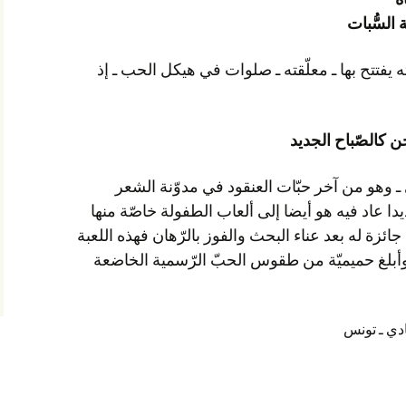
السُّبات
وعذوبة الطفولة لدى الشّابي جعلته يفتتح بها ـ معلّقته ـ صلوات في هيكل الحب ـ إذ
ن كالصّباح الجديد
أمّا الشّاعر التونسي ـ حاتم حمّادي ـ وهو من آخر حبّات العنقود في مدوّنة الشعر
التونسي فقد نشر أخيرا قصيدا جديدا عاد فيه هو أيضا إلى ألعاب الطفولة خاصّة منها
لعبة الغمّيضة لينال قبلة من حبيبته جائزة له بعد عناء البحث والفوز بالرّهان فهذه اللعبة
البريئة والمسليّة تُعتبر أكثر صدقا وأبلغ حميميّة من طقوس الحبّ الرّسمية الخاضعة
ادي ـ تونس