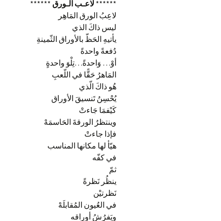
******
لاعـب الـورق
******
لاعِبُ الورق المَاهِر
ليس ذاكَ الذي
يأتيهِ الحَظّ بالأوراق الثّمينةِ
دُفعةً واحدةً
أوْ… وَاحدةً…تِلْوَ واحدةٍ
المَاهرُ حَقًّا في اللّعبِ
هُو ذاكَ الّذي
يُحْسِنُ تَنسيقَ الأوراق
كَيْفمَا جَاءتْ
وينتظرُ الورقةَ الحَاسمَهْ
فإذا جاءتْ
هيّأ لها مكانها المناسب
في كفّه
ثمّ
ينظُر نَظرةً
نَظرتيْن
في العُيون المُقابلَهْ
ويَفرُشُ أوراقه