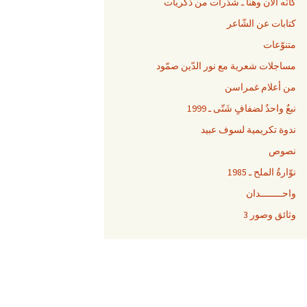
كأنّه الآن وهنا ـ شذرات من ذكريات
كتابات عن الشّاعر
متنوّعات
مساجلات شعرية مع نور الدّين صمّود
من أعلام غمراسن
نبعٌ واحدٌ لضفافٍ شَتّى ـ 1999
ندوة تكريمية لسوف عبيد
نصوص
نوّارةُ الملح ـ 1985
واحــــــــدان
وثائق وصور 3